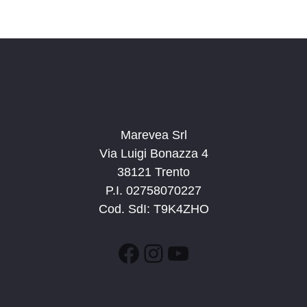
v
a
a
i
z
.
s
i
t
o
n
e
e
N
a
Marevea Srl
v
Via Luigi Bonazza 4
i
38121 Trento
g
P.I. 02758070227
a
Cod. SdI: T9K4ZHO
z
i
Facebook
Instagram
YouTube
o
n
e