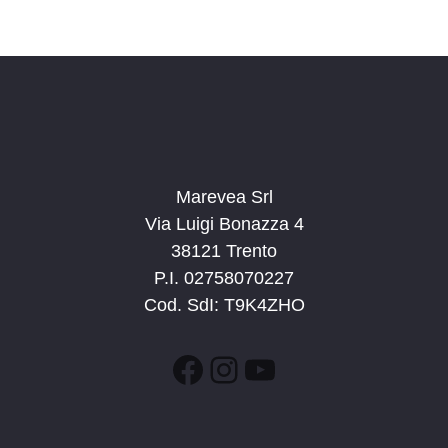
v
a
a
i
z
.
s
i
t
o
n
e
e
N
a
Marevea Srl
v
Via Luigi Bonazza 4
i
38121 Trento
g
P.I. 02758070227
a
Cod. SdI: T9K4ZHO
z
i
Facebook
Instagram
YouTube
o
n
e