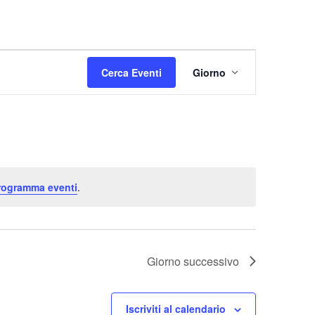
E
Cerca Eventi
Giorno
v
e
n
t
o
V
programma eventi
.
i
s
t
e
Giorno successivo
N
a
Iscriviti al calendario