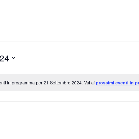
024
nti in programma per 21 Settembre 2024. Vai ai
prossimi eventi in 
N
o
t
i
c
e