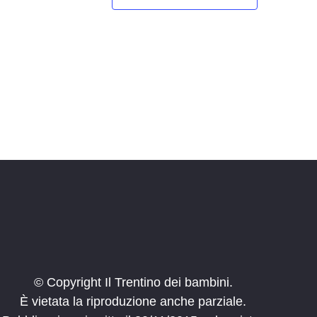
v
i
g
a
z
i
o
n
e
© Copyright Il Trentino dei bambini.
È vietata la riproduzione anche parziale.