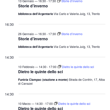
13 Gennaio — 16:30
-
17:30
Storie d’inverno
t
o
Storie d’inverno
n
e
biblioteca dell'Argentario
Via Carlo e Valeria Julg, 13, Trento
e
N
a
16:30
v
26 Gennaio — 16:30
-
17:30
Storie d’inverno
i
Storie d’inverno
g
biblioteca dell'Argentario
Via Carlo e Valeria Julg, 13, Trento
a
14:30
z
i
10 Febbraio — 14:30
-
17:00
Dietro le quinte dello sci
o
Dietro le quinte dello sci
n
Funivia Ciampac (stazione a monte)
Strada de Contrin, 17, Alba
di Canazei
e
14:30
10 Marzo — 14:30
-
17:00
Dietro le quinte dello sci
Dietro le quinte dello sci