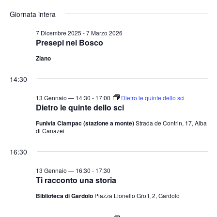
e
v
v
i
S
for
r
Giornata intera
o
e
e
c
e
r
a
n
13
n
n
l
7 Dicembre 2025
-
7 Marzo 2026
t
o
Presepi nel Bosco
t
e
Gennaio
o
Ziano
i
z
V
2026
i
R
i
14:30
o
i
s
n
13 Gennaio — 14:30
-
17:00
Dietro le quinte dello sci
c
t
Dietro le quinte dello sci
a
e
e
Funivia Ciampac (stazione a monte)
Strada de Contrin, 17, Alba
l
N
r
di Canazei
a
a
c
v
d
16:30
a
i
a
e
13 Gennaio — 16:30
-
17:30
g
t
Ti racconto una storia
v
a
a
i
Biblioteca di Gardolo
Piazza Lionello Groff, 2, Gardolo
z
.
s
i