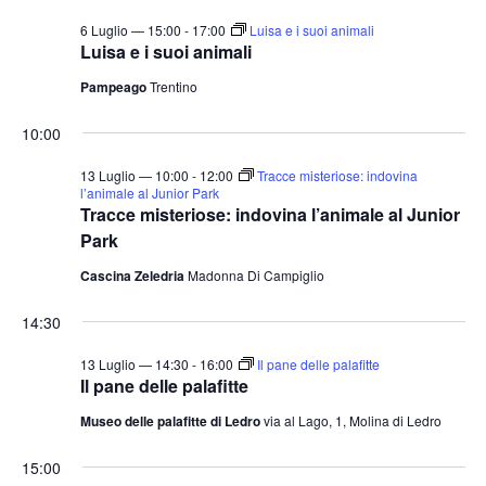
t
o
6 Luglio — 15:00
-
17:00
Luisa e i suoi animali
n
e
Luisa e i suoi animali
e
N
Pampeago
Trentino
a
v
10:00
i
13 Luglio — 10:00
-
12:00
Tracce misteriose: indovina
g
l’animale al Junior Park
Tracce misteriose: indovina l’animale al Junior
a
Park
z
Cascina Zeledria
Madonna Di Campiglio
i
o
14:30
n
13 Luglio — 14:30
-
16:00
Il pane delle palafitte
e
Il pane delle palafitte
Museo delle palafitte di Ledro
via al Lago, 1, Molina di Ledro
15:00