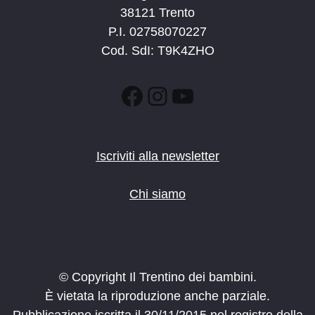
38121 Trento
P.I. 02758070227
Cod. SdI: T9K4ZHO
Facebook
Instagram
YouTube
Iscriviti alla newsletter
Chi siamo
© Copyright Il Trentino dei bambini.
È vietata la riproduzione anche parziale.
Pubblicazione iscritta il 30/11/2015 nel registro della