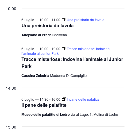
e
v
v
i
S
for
r
10:00
o
e
e
c
e
r
a
n
6
n
n
l
6 Luglio — 10:00
-
11:00
Una preistoria da favola
t
o
Una preistoria da favola
t
e
Luglio
o
Altopiano di Pradel
Molveno
i
z
V
2026
i
R
i
6 Luglio — 10:00
-
12:00
Tracce misteriose: indovina
o
i
s
l’animale al Junior Park
Tracce misteriose: indovina l’animale al Junior
n
c
t
Park
a
e
e
l
N
Cascina Zeledria
Madonna Di Campiglio
r
a
a
c
14:30
v
d
a
i
a
6 Luglio — 14:30
-
16:00
Il pane delle palafitte
e
g
Il pane delle palafitte
t
v
a
a
Museo delle palafitte di Ledro
via al Lago, 1, Molina di Ledro
i
z
.
s
i
15:00