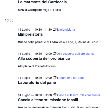
Le marmotte del Gardeccia
t
o
n
e
funivia Ciampedie
Vigo di Fassa
e
N
10:30
a
v
14 Luglio — 10:30
-
11:30
Minipreistoria
Minipreistoria
i
Museo delle palafitte di Ledro
via al Lago, 1, Molina di Ledro
g
a
14 Luglio — 10:30
-
12:00
Alla scoperta dell’oro bianco
z
Alla scoperta dell’oro bianco
i
Altopiano di Pradel
Molveno
o
n
14 Luglio — 10:30
-
12:00
Laboratorio del pane
Laboratorio del pane
e
14 Luglio — 10:30
-
12:00
Caccia al tesoro: missione fossili
Caccia al tesoro: missione fossili
Museo Geologico delle Dolomiti
Piazza SS. Filippo e Giacomo 1,