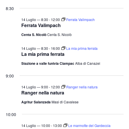
e
v
v
i
S
for
r
8:30
o
e
e
c
e
r
a
n
14
n
n
l
14 Luglio — 8:30
-
12:00
Ferrata Valimpach
t
o
Ferrata Valimpach
t
e
Luglio
o
Centa S. Nicolò
Centa S. Nicolò
i
z
V
2026
i
R
i
14 Luglio — 8:30
-
16:00
La mia prima ferrata
o
i
s
La mia prima ferrata
n
c
t
Stazione a valle funivia Ciampac
Alba di Canazei
a
e
e
l
N
r
9:00
a
a
c
14 Luglio — 9:00
-
12:00
Ranger nella natura
v
d
a
Ranger nella natura
i
a
e
Agritur Salanzada
Masi di Cavalese
g
t
v
a
a
10:00
i
z
.
s
i
14 Luglio — 10:00
-
13:00
Le marmotte del Gardeccia