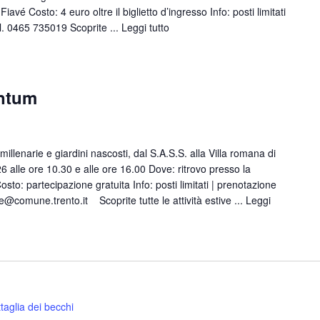
avé Costo: 4 euro oltre il biglietto d’ingresso Info: posti limitati
l. 0465 735019 Scoprite ...
Leggi tutto
entum
illenarie e giardini nascosti, dal S.A.S.S. alla Villa romana di
 alle ore 10.30 e alle ore 16.00 Dove: ritrovo presso la
osto: partecipazione gratuita Info: posti limitati | prenotazione
e@comune.trento.it Scoprite tutte le attività estive ...
Leggi
taglia dei becchi