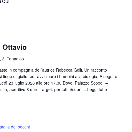
i QUI.
o Ottavio
, 3, Tonadico
taste in compagnia dell’autrice Rebecca Gelli. Un racconto
 tinge di giallo, per avvicinare i bambini alla biologia. A seguire
vedì 23 luglio 2026 alle ore 17.30 Dove: Palazzo Scopoli –
ta, aperitivo 8 euro Target: per tutti Scopri ...
Leggi tutto
taglia dei becchi