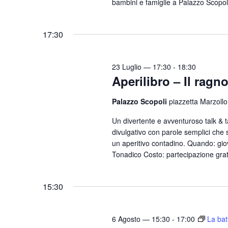
bambini e famiglie a Palazzo Scopol
e
.
17:30
23 Luglio — 17:30
-
18:30
Aperilibro – Il ragn
Palazzo Scopoli
piazzetta Marzollo
Un divertente e avventuroso talk & 
divulgativo con parole semplici che si
un aperitivo contadino. Quando: gio
Tonadico Costo: partecipazione gratui
15:30
6 Agosto — 15:30
-
17:00
La bat