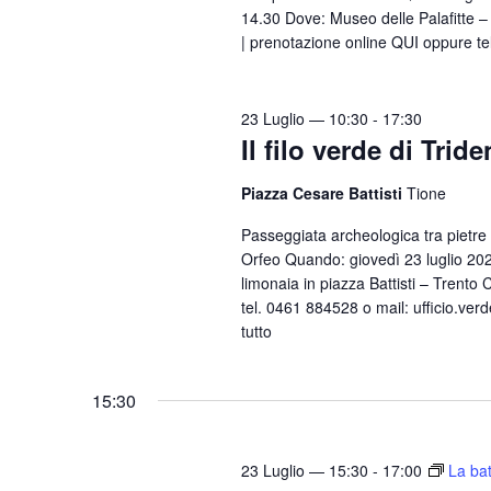
l
14.30 Dove: Museo delle Palafitte – Fi
a
a
| prenotazione online QUI oppure te
a
e
C
d
h
v
a
i
23 Luglio — 10:30
-
17:30
i
t
Il filo verde di Trid
a
s
a
v
.
Piazza Cesare Battisti
Tione
t
e
e
Passeggiata archeologica tra pietre m
.
Orfeo Quando: giovedì 23 luglio 2026
N
C
limonaia in piazza Battisti – Trento C
e
a
tel. 0461 884528 o mail: ufficio.verd
r
tutto
v
c
i
a
15:30
g
E
a
v
23 Luglio — 15:30
-
17:00
La bat
e
z