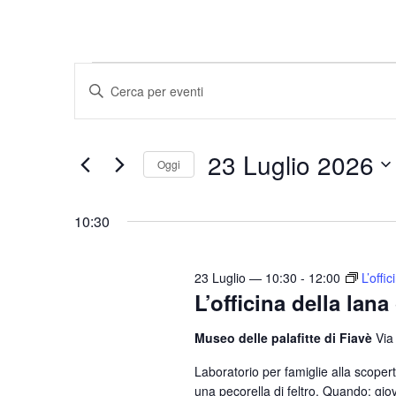
Eventi
E
I
v
n
for
e
s
23
23 Luglio 2026
e
n
Oggi
r
t
S
Luglio
i
i
e
10:30
s
2026
l
R
c
e
i
i
23 Luglio — 10:30
-
12:00
L’offi
z
L’officina della lana
c
P
i
a
e
o
Museo delle palafitte di Fiavè
Via
r
r
n
o
Laboratorio per famiglie alla scoperta 
c
a
una pecorella di feltro. Quando: gi
l