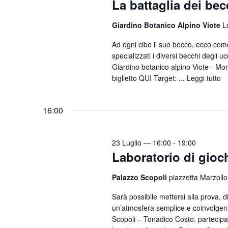
La battaglia dei bec
n
i
t
Giardino Botanico Alpino Viote
L
o
i
n
Ad ogni cibo il suo becco, ecco com
p
specializzati i diversi becchi degli 
e
e
Giardino botanico alpino Viote - Mon
r
biglietto QUI Target: ...
Leggi tutto
P
a
16:00
r
o
l
23 Luglio — 16:00
-
19:00
Laboratorio di gioc
a
C
Palazzo Scopoli
piazzetta Marzollo
h
Sarà possibile mettersi alla prova, div
i
un’atmosfera semplice e coinvolgent
a
Scopoli – Tonadico Costo: partecipazi
v