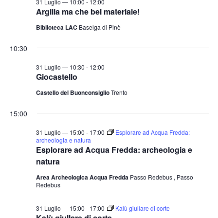
31 Luglio — 10:00
-
12:00
t
o
Argilla ma che bel materiale!
n
e
Biblioteca LAC
Baselga di Pinè
e
N
a
10:30
v
31 Luglio — 10:30
-
12:00
i
Giocastello
g
Castello del Buonconsiglio
Trento
a
15:00
z
i
31 Luglio — 15:00
-
17:00
Esplorare ad Acqua Fredda:
archeologia e natura
o
Esplorare ad Acqua Fredda: archeologia e
n
natura
e
Area Archeologica Acqua Fredda
Passo Redebus , Passo
Redebus
31 Luglio — 15:00
-
17:00
Kalù giullare di corte
Kalù giullare di corte