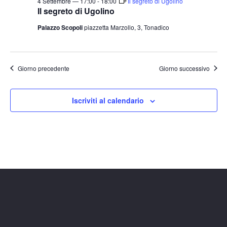
4 Settembre — 17:00
-
18:00
Il segreto di Ugolino
Il segreto di Ugolino
Palazzo Scopoli
piazzetta Marzollo, 3, Tonadico
Giorno precedente
Giorno successivo
Iscriviti al calendario