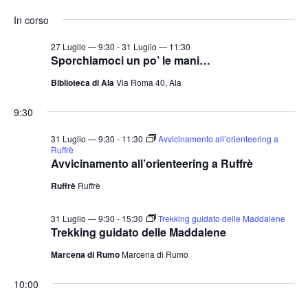
e
v
v
i
S
for
r
In corso
o
e
e
c
e
r
a
n
31
n
n
l
27 Luglio — 9:30
-
31 Luglio — 11:30
t
o
Sporchiamoci un po’ le mani…
t
e
Luglio
o
Biblioteca di Ala
Via Roma 40, Ala
i
z
V
2026
i
R
i
9:30
o
i
s
n
31 Luglio — 9:30
-
11:30
Avvicinamento all’orienteering a
c
t
Ruffrè
a
e
e
Avvicinamento all’orienteering a Ruffrè
l
N
r
Ruffrè
Ruffrè
a
a
c
v
d
a
31 Luglio — 9:30
-
15:30
Trekking guidato delle Maddalene
i
Trekking guidato delle Maddalene
a
e
g
t
Marcena di Rumo
Marcena di Rumo
v
a
a
i
z
10:00
.
s
i