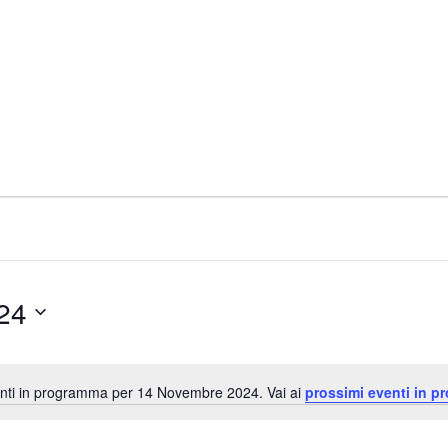
24
nti in programma per 14 Novembre 2024. Vai ai
prossimi eventi in p
N
o
t