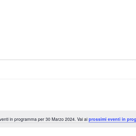
enti in programma per 30 Marzo 2024. Vai ai
prossimi eventi in pr
N
o
t