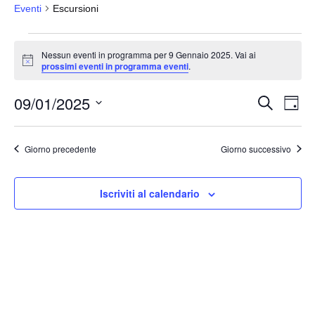
Eventi
Escursioni
Eventi
Nessun eventi in programma per 9 Gennaio 2025. Vai ai
for
N
prossimi eventi in programma eventi
.
o
9
t
09/01/2025
i
Gennaio
E
E
C
G
c
e
v
2025
v
i
e
S
r
o
e
e
c
e
r
Giorno precedente
Giorno successivo
a
n
n
n
l
t
o
t
e
o
Iscriviti al calendario
i
z
V
i
R
i
o
i
s
n
c
t
a
e
e
l
N
r
a
a