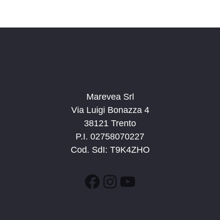
c
v
d
a
i
a
e
g
t
v
a
a
i
z
.
s
i
t
o
n
Marevea Srl
e
e
Via Luigi Bonazza 4
N
38121 Trento
a
P.I. 02758070227
v
Cod. SdI: T9K4ZHO
i
g
Facebook
Instagram
YouTube
a
z
i