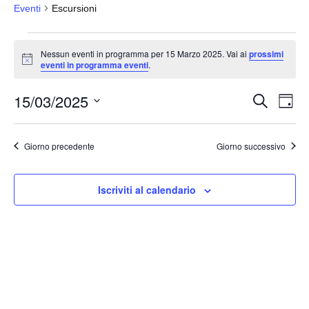
Eventi
Escursioni
Eventi
Nessun eventi in programma per 15 Marzo 2025. Vai ai
prossimi
for
N
eventi in programma eventi
.
o
15
t
15/03/2025
i
Marzo
E
E
C
G
c
e
v
2025
v
i
e
S
r
o
e
e
c
e
r
Giorno precedente
Giorno successivo
a
n
n
n
l
t
o
t
e
o
Iscriviti al calendario
i
z
V
i
R
i
o
i
s
n
c
t
a
e
e
l
N
r
a
a