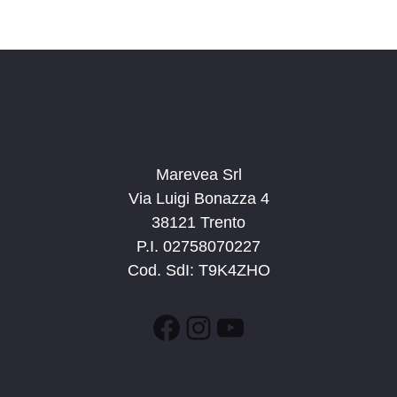
c
v
d
a
i
a
e
g
t
v
a
a
i
z
.
s
i
t
o
n
Marevea Srl
e
e
Via Luigi Bonazza 4
N
38121 Trento
a
P.I. 02758070227
v
Cod. SdI: T9K4ZHO
i
g
Facebook
Instagram
YouTube
a
z
i