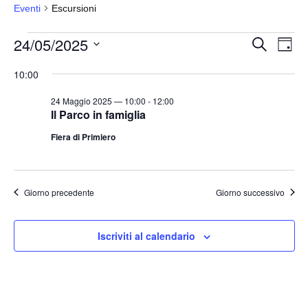
Eventi
Escursioni
Eventi
24/05/2025
E
E
C
G
e
for
v
v
i
S
r
10:00
o
e
24
e
c
e
r
a
n
Maggio
n
n
l
24 Maggio 2025 — 10:00
-
12:00
t
o
Il Parco in famiglia
2025
t
e
o
Fiera di Primiero
i
z
V
i
R
i
o
i
s
Giorno precedente
Giorno successivo
n
c
t
a
e
e
l
N
r
Iscriviti al calendario
a
a
c
v
d
a
i
a
e
g
t