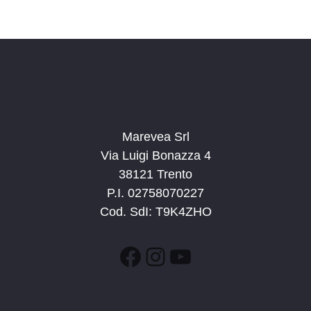
v
a
a
i
z
.
s
i
t
o
n
e
e
N
a
Marevea Srl
v
Via Luigi Bonazza 4
i
38121 Trento
g
P.I. 02758070227
a
Cod. SdI: T9K4ZHO
z
i
Facebook
Instagram
YouTube
o
n
e