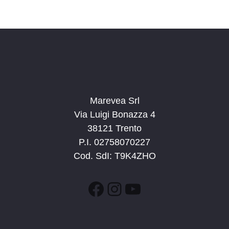
c
v
d
a
i
a
e
g
t
v
a
a
i
z
.
s
i
t
o
n
Marevea Srl
e
e
Via Luigi Bonazza 4
N
38121 Trento
a
P.I. 02758070227
v
Cod. SdI: T9K4ZHO
i
g
Facebook
Instagram
YouTube
a
z
i