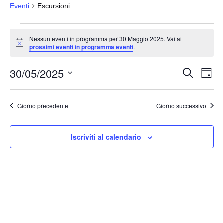
Eventi
Escursioni
Eventi
Nessun eventi in programma per 30 Maggio 2025. Vai ai
for
N
prossimi eventi in programma eventi
.
o
30
t
30/05/2025
i
Maggio
E
E
C
G
c
e
v
2025
v
i
e
S
r
o
e
e
c
e
r
Giorno precedente
Giorno successivo
a
n
n
n
l
t
o
t
e
o
Iscriviti al calendario
i
z
V
i
R
i
o
i
s
n
c
t
a
e
e
l
N
r
a
a