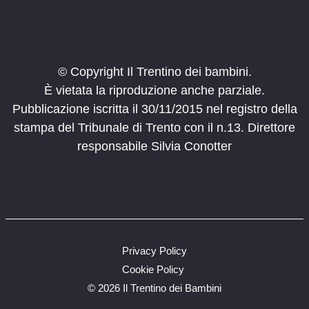
Fiera di Primiero
9:00
-
13:00
MAG
28
Mondo Ponale
© Copyright Il Trentino dei bambini.
Riva del Garda
Riva del Garda
È vietata la riproduzione anche parziale.
Pubblicazione iscritta il 30/11/2015 nel registro della
10:00
-
12:00
MAG
31
Il Parco in famiglia
stampa del Tribunale di Trento con il n.13. Direttore
Via Roma 58, Canal San Bovo
Canal San Bovo
responsabile Silvia Conotter
9:00
-
13:00
GIU
4
Mondo Ponale
Riva del Garda
Riva del Garda
9:00
-
11:00
GIU
7
Privacy Policy
Il Parco in famiglia
Cookie Policy
Piaz de sotegrava 20, Moena
Moena
©
2026 Il Trentino dei Bambini
9:30
-
12:30
GIU