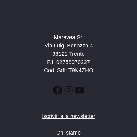
9:00
-
15:00
APR
6
Esploraparco: la diga di Ponte Pià
Stenico
Stenico
Marevea Srl
9:00
-
15:00
MAG
4
Esploraparco: alloctoni, le specie aliene
Via Luigi Bonazza 4
Via Sarca, Vigo Rendena
Bicigrill Vigo Rendena
38121 Trento
P.I. 02758070227
8:30
-
10:30
MAG
Cod. SdI: T9K4ZHO
10
Sulle tracce dei dinosauri ai Lavini
Marco
Lavini di Marco
Facebook
Instagram
YouTube
9:00
-
11:00
MAG
24
Sulle tracce dei dinosauri ai Lavini
Marco
Lavini di Marco
Iscriviti alla newsletter
10:00
-
12:00
MAG
24
Chi siamo
Il Parco in famiglia