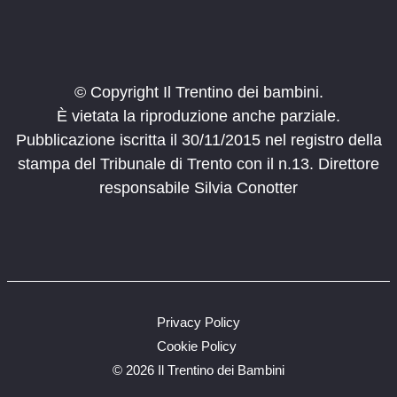
Fiera di Primiero
9:00
-
13:00
MAG
28
Mondo Ponale
© Copyright Il Trentino dei bambini.
Riva del Garda
Riva del Garda
È vietata la riproduzione anche parziale.
Pubblicazione iscritta il 30/11/2015 nel registro della
10:00
-
12:00
MAG
31
Il Parco in famiglia
stampa del Tribunale di Trento con il n.13. Direttore
Via Roma 58, Canal San Bovo
Canal San Bovo
responsabile Silvia Conotter
9:00
-
13:00
GIU
4
Mondo Ponale
Riva del Garda
Riva del Garda
9:00
-
11:00
GIU
7
Privacy Policy
Il Parco in famiglia
Cookie Policy
Piaz de sotegrava 20, Moena
Moena
©
2026 Il Trentino dei Bambini
9:30
-
12:30
GIU