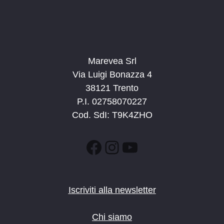
9:00
-
15:00
APR
6
Esploraparco: la diga di Ponte Pià
Stenico
Stenico
Marevea Srl
9:00
-
15:00
MAG
4
Esploraparco: alloctoni, le specie aliene
Via Luigi Bonazza 4
Via Sarca, Vigo Rendena
Bicigrill Vigo Rendena
38121 Trento
P.I. 02758070227
8:30
-
10:30
MAG
Cod. SdI: T9K4ZHO
10
Sulle tracce dei dinosauri ai Lavini
Marco
Lavini di Marco
Facebook
Instagram
YouTube
9:00
-
11:00
MAG
24
Sulle tracce dei dinosauri ai Lavini
Marco
Lavini di Marco
Iscriviti alla newsletter
10:00
-
12:00
MAG
24
Chi siamo
Il Parco in famiglia