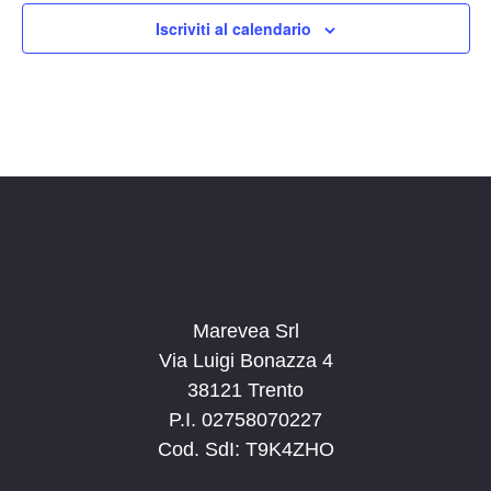
14:00
Iscriviti al calendario
15:00
16:00
17:00
18:00
19:00
20:00
Marevea Srl
Via Luigi Bonazza 4
21:00
38121 Trento
P.I. 02758070227
22:00
Cod. SdI: T9K4ZHO
23:00