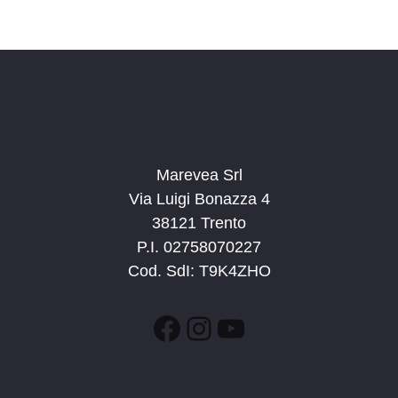
c
v
d
a
i
a
e
g
t
v
a
a
i
z
.
s
i
t
o
n
Marevea Srl
e
e
Via Luigi Bonazza 4
N
38121 Trento
a
P.I. 02758070227
v
Cod. SdI: T9K4ZHO
i
g
Facebook
Instagram
YouTube
a
z
i