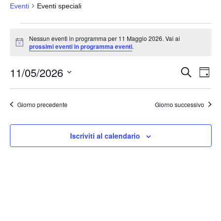
Eventi
Eventi speciali
Eventi
Nessun eventi in programma per 11 Maggio 2026. Vai ai
for
N
prossimi eventi in programma eventi
.
o
11
t
11/05/2026
i
Maggio
E
E
C
G
c
e
v
2026
v
i
e
S
r
o
e
e
c
e
r
Giorno precedente
Giorno successivo
a
n
n
n
l
t
o
t
e
o
Iscriviti al calendario
i
z
V
i
R
i
o
i
s
n
c
t
a
e
e
l
N
r
a
a