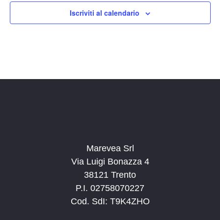
14:00
Iscriviti al calendario
15:00
16:00
17:00
18:00
19:00
20:00
Marevea Srl
Via Luigi Bonazza 4
21:00
38121 Trento
P.I. 02758070227
22:00
Cod. SdI: T9K4ZHO
23:00