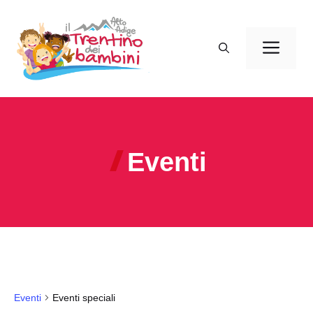
Vai
al
Men
contenuto
Eventi
Eventi
Eventi speciali