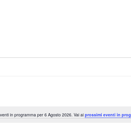
venti in programma per 6 Agosto 2026. Vai ai
prossimi eventi in pro
N
o
t