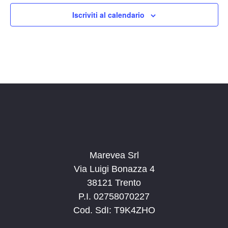
v
a
a
Iscriviti al calendario
i
z
.
s
i
t
o
n
e
e
N
a
v
i
g
a
Marevea Srl
z
Via Luigi Bonazza 4
i
38121 Trento
o
P.I. 02758070227
n
Cod. SdI: T9K4ZHO
e