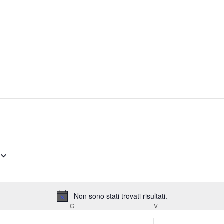
Non sono stati trovati risultati.
N
RCOLEDÌ
G
GIOVEDÌ
V
VENERDÌ
o
t