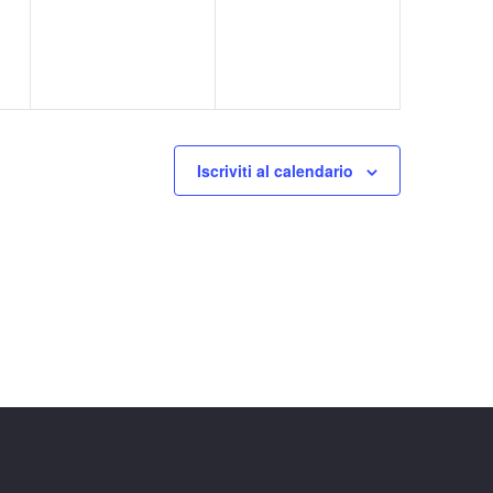
v
v
,
,
e
e
n
n
t
t
i
i
Iscriviti al calendario
,
,