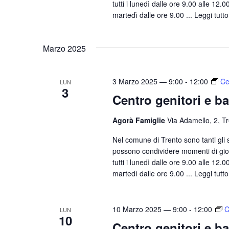
tutti i lunedì dalle ore 9.00 alle 12.
C
martedì dalle ore 9.00 ...
Leggi tutto
h
i
a
Marzo 2025
v
e
3 Marzo 2025 — 9:00
-
12:00
Ce
LUN
.
3
Centro genitori e b
Agorà Famiglie
Via Adamello, 2, T
Nel comune di Trento sono tanti gli sp
possono condividere momenti di gioco
tutti i lunedì dalle ore 9.00 alle 12.
martedì dalle ore 9.00 ...
Leggi tutto
10 Marzo 2025 — 9:00
-
12:00
C
LUN
10
Centro genitori e b