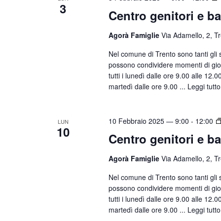
z
3
c
P
Centro genitori e b
i
a
e
o
r
Agorà Famiglie
Via Adamello, 2, T
r
n
o
Nel comune di Trento sono tanti gli sp
c
a
l
possono condividere momenti di gioco
l
a
a
tutti i lunedì dalle ore 9.00 alle 12.
a
martedì dalle ore 9.00 ...
Leggi tutto
e
C
d
h
v
a
i
i
10 Febbraio 2025 — 9:00
-
12:00
t
LUN
a
10
s
Centro genitori e b
a
v
.
t
e
Agorà Famiglie
Via Adamello, 2, T
e
.
Nel comune di Trento sono tanti gli sp
N
C
possono condividere momenti di gioco
e
a
tutti i lunedì dalle ore 9.00 alle 12.
r
martedì dalle ore 9.00 ...
Leggi tutto
v