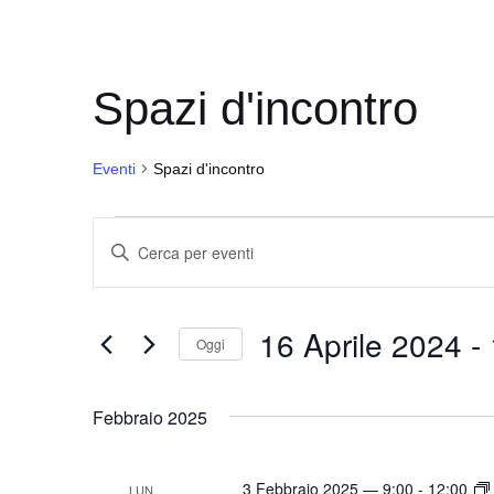
Spazi d'incontro
Eventi
Spazi d'incontro
Eventi
E
I
v
n
e
s
16 Aprile 2024
 - 
e
n
Oggi
r
t
S
i
i
e
Febbraio 2025
s
l
R
c
e
i
i
3 Febbraio 2025 — 9:00
-
12:00
LUN