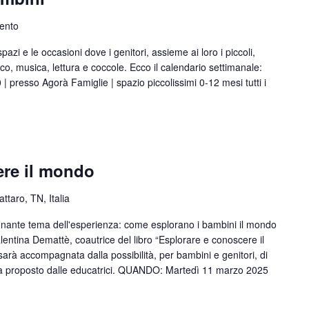
rento
azi e le occasioni dove i genitori, assieme ai loro i piccoli,
, musica, lettura e coccole. Ecco il calendario settimanale:
00 | presso Agorà Famiglie | spazio piccolissimi 0-12 mesi tutti i
ere il mondo
attaro, TN, Italia
onante tema dell'esperienza: come esplorano i bambini il mondo
entina Demattè, coautrice del libro “Esplorare e conoscere il
arà accompagnata dalla possibilità, per bambini e genitori, di
ma proposto dalle educatrici. QUANDO: Martedì 11 marzo 2025