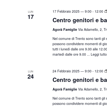
c
i
a
17 Febbraio 2025 — 9:00
-
12:00
g
LUN
E
17
Centro genitori e b
a
v
e
z
Agorà Famiglie
Via Adamello, 2, T
n
i
Nel comune di Trento sono tanti gli sp
t
o
possono condividere momenti di gioco
i
tutti i lunedì dalle ore 9.00 alle 12.
n
p
martedì dalle ore 9.00 ...
Leggi tutto
e
e
r
24 Febbraio 2025 — 9:00
-
12:00
P
LUN
24
a
Centro genitori e b
r
Agorà Famiglie
Via Adamello, 2, T
o
l
Nel comune di Trento sono tanti gli sp
a
possono condividere momenti di gioco