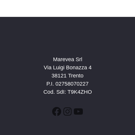
c
v
d
a
i
a
e
g
t
v
a
a
i
z
.
s
i
t
o
n
Marevea Srl
e
e
Via Luigi Bonazza 4
N
38121 Trento
a
P.I. 02758070227
v
Cod. SdI: T9K4ZHO
i
g
Facebook
Instagram
YouTube
a
z
i