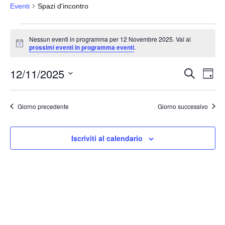
Eventi
Spazi d'incontro
Eventi
Nessun eventi in programma per 12 Novembre 2025. Vai ai
for
N
prossimi eventi in programma eventi
.
o
12
t
12/11/2025
i
Novembre
E
E
C
G
c
e
v
2025
v
i
e
S
r
o
e
e
c
e
r
Giorno precedente
Giorno successivo
a
n
n
n
l
t
o
t
e
o
Iscriviti al calendario
i
z
V
i
R
i
o
i
s
n
c
t
a
e
e
l
N
r
a
a