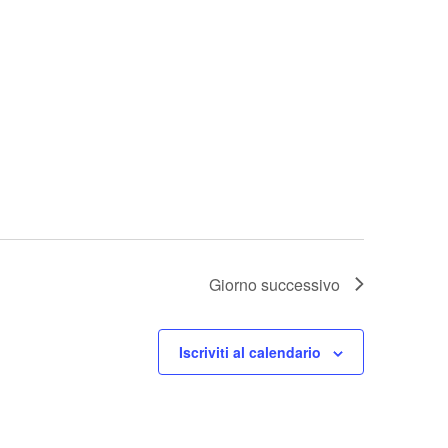
t
e
N
a
v
i
g
a
z
i
Giorno successivo
o
n
e
Iscriviti al calendario