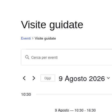
Visite guidate
Eventi
Visite guidate
Eventi
E
I
for
v
n
9
e
s
9 Agosto 2026
Agosto
e
n
Oggi
r
2026
t
S
i
i
e
10:30
s
l
R
c
e
i
i
9 Agosto — 10:30
-
16:30