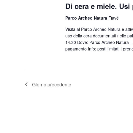
z
Di cera e miele. Usi 
c
P
i
a
e
o
Parco Archeo Natura
Fiavé
r
r
n
o
Visita al Parco Archeo Natura e attiv
c
a
uso della cera documentati nelle pa
l
l
14.30 Dove: Parco Archeo Natura – F
a
a
pagamento Info: posti limitati | pre
a
e
C
d
h
v
a
i
i
t
a
s
a
Giorno precedente
v
.
t
e
e
.
N
C
e
a
r
v