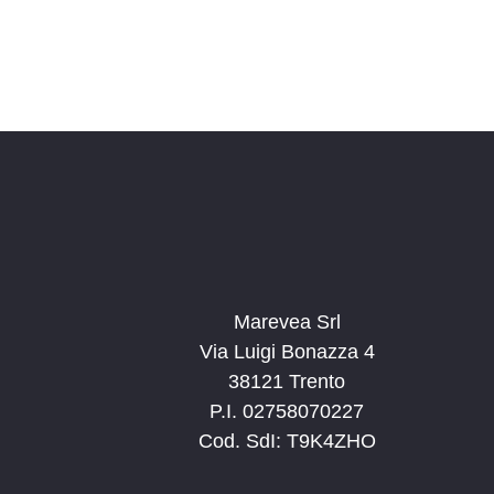
c
i
a
g
E
a
v
e
z
n
i
t
o
i
n
p
e
e
r
Marevea Srl
P
Via Luigi Bonazza 4
a
38121 Trento
r
P.I. 02758070227
o
Cod. SdI: T9K4ZHO
l
a