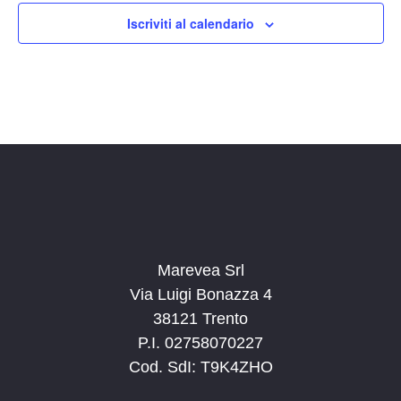
14:00
Iscriviti al calendario
15:00
16:00
17:00
18:00
19:00
20:00
Marevea Srl
Via Luigi Bonazza 4
21:00
38121 Trento
P.I. 02758070227
22:00
Cod. SdI: T9K4ZHO
23:00