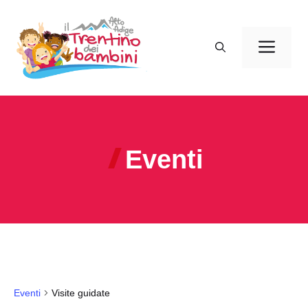
Vai
al
Men
contenuto
Eventi
Eventi
Visite guidate