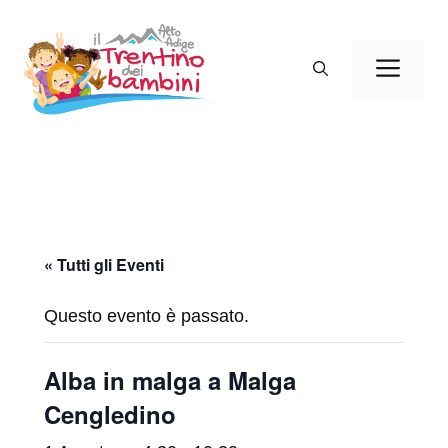
Vai
al
Men
contenuto
« Tutti gli Eventi
Questo evento è passato.
Alba in malga a Malga
Cengledino