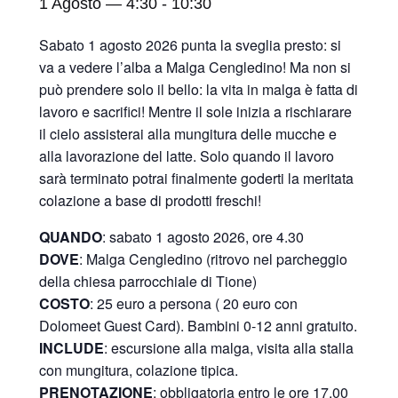
1 Agosto — 4:30
-
10:30
Sabato 1 agosto 2026 punta la sveglia presto: si
va a vedere l’alba a Malga Cengledino! Ma non si
può prendere solo il bello: la vita in malga è fatta di
lavoro e sacrifici! Mentre il sole inizia a rischiarare
il cielo assisterai alla mungitura delle mucche e
alla lavorazione del latte. Solo quando il lavoro
sarà terminato potrai finalmente goderti la meritata
colazione a base di prodotti freschi!
QUANDO
: sabato 1 agosto 2026, ore 4.30
DOVE
: Malga Cengledino (ritrovo nel parcheggio
della chiesa parrocchiale di Tione)
COSTO
: 25 euro a persona ( 20 euro con
Dolomeet Guest Card). Bambini 0-12 anni gratuito.
INCLUDE
: escursione alla malga, visita alla stalla
con mungitura, colazione tipica.
PRENOTAZIONE
: obbligatoria entro le ore 17.00