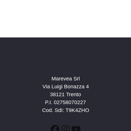
Marevea Srl
Via Luigi Bonazza 4
38121 Trento
P.I. 02758070227
Cod. SdI: T9K4ZHO
Facebook
Instagram
YouTube