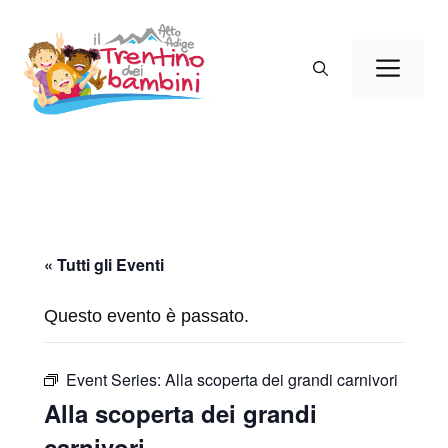
Vai
al
Men
contenuto
« Tutti gli Eventi
Questo evento è passato.
Event Series:
Alla scoperta dei grandi carnivori
Alla scoperta dei grandi
carnivori