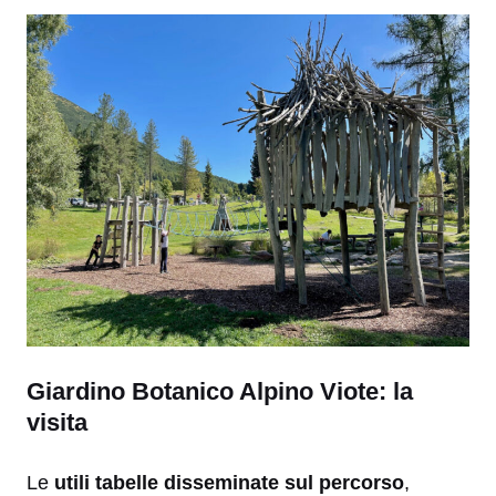
Giardino Botanico Alpino Viote: la
visita
Le
utili tabelle disseminate sul percorso
,