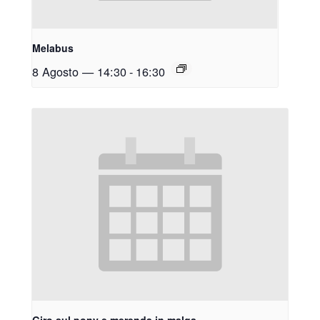
Melabus
8 Agosto — 14:30
-
16:30
Giro sul pony e merenda in malga