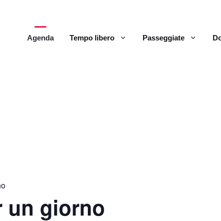
Agenda
Tempo libero
Passeggiate
Do
no
r un giorno