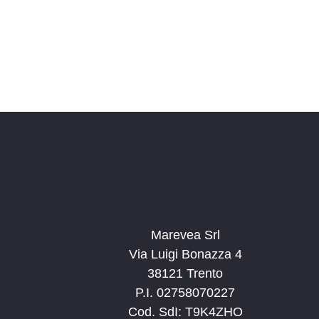
Marevea Srl
Via Luigi Bonazza 4
38121 Trento
P.I. 02758070227
Cod. SdI: T9K4ZHO