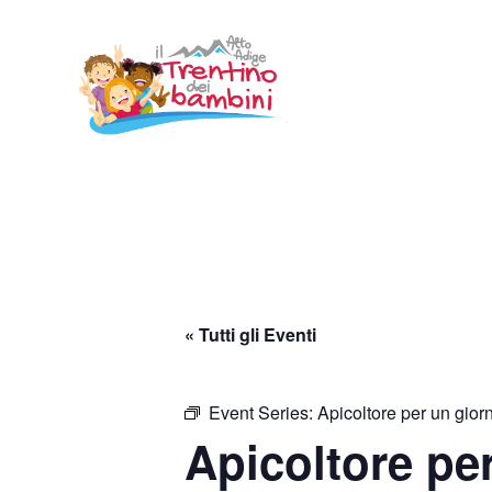
Vai
al
contenuto
« Tutti gli Eventi
Event Series:
Apicoltore per un gior
Apicoltore pe