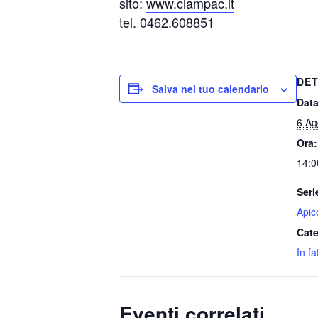
sito:
www.ciampac.it
tel. 0462.608851
DET
Salva nel tuo calendario
Data
6 Ag
Ora:
14:0
Seri
Apic
Cate
In fa
Eventi correlati