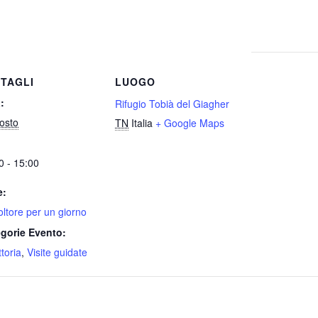
TAGLI
LUOGO
:
Rifugio Tobià del Giagher
osto
TN
Italia
+ Google Maps
0 - 15:00
e:
oltore per un giorno
gorie Evento:
ttoria
,
Visite guidate