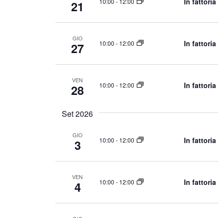
In fattori
10:00
-
12:00
21
e
.
N
C
e
a
GIO
In fattori
10:00
-
12:00
27
r
v
c
i
a
VEN
g
In fattori
E
10:00
-
12:00
28
a
v
e
Set 2026
z
n
i
GIO
t
In fattori
10:00
-
12:00
3
o
i
n
p
e
e
VEN
In fattori
10:00
-
12:00
4
r
P
a