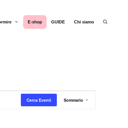
rmire
E-shop
GUIDE
Chi siamo
E
Cerca Eventi
Sommario
v
e
n
t