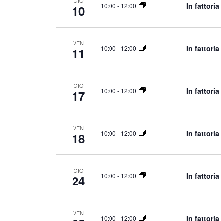
GIO
In fattori
10:00
-
12:00
10
r
o
l
VEN
In fattori
10:00
-
12:00
11
a
C
h
GIO
In fattori
10:00
-
12:00
i
17
a
v
VEN
e
In fattori
10:00
-
12:00
18
.
GIO
In fattori
10:00
-
12:00
24
VEN
In fattori
10:00
-
12:00