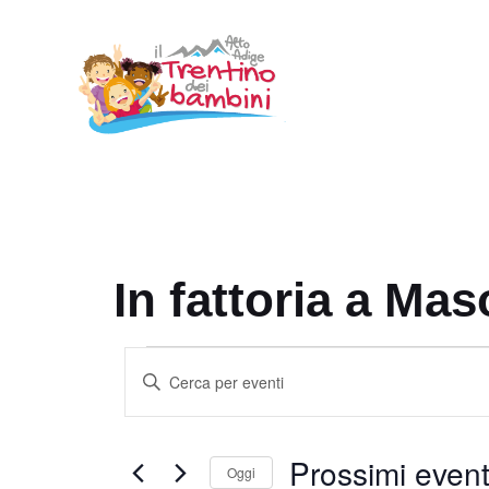
Vai
al
contenuto
In fattoria a Mas
Eventi
E
I
v
n
e
s
Prossimi event
e
n
Oggi