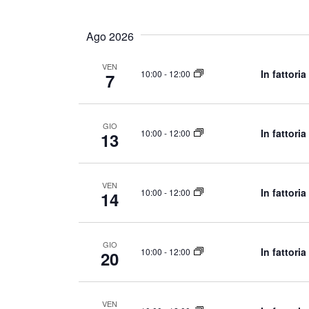
r
t
S
i
i
e
Ago 2026
s
l
R
c
VEN
e
i
In fattori
10:00
-
12:00
7
i
c
c
P
t
a
e
d
GIO
r
In fattori
10:00
-
12:00
13
r
a
o
c
t
l
e
a
VEN
a
In fattori
10:00
-
12:00
14
.
e
C
h
v
i
GIO
i
In fattori
10:00
-
12:00
20
a
s
v
t
e
VEN