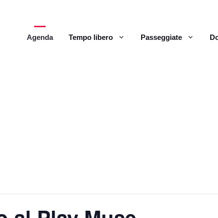
Agenda
Tempo libero
Passeggiate
Do
 al Play Muse