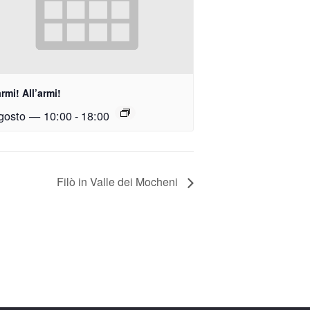
armi! All’armi!
gosto — 10:00
-
18:00
Filò in Valle dei Mocheni