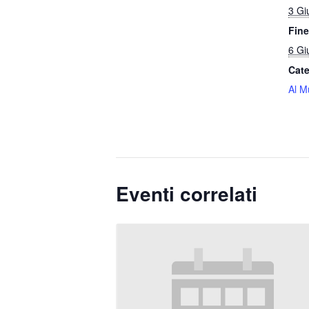
3 Gi
Fine
6 Gi
Cate
Al M
Eventi correlati