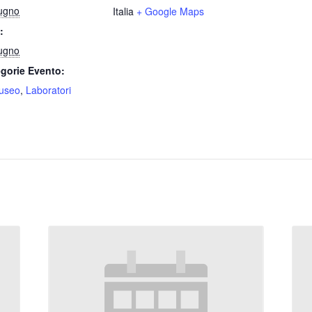
ugno
Italia
+ Google Maps
:
ugno
gorie Evento:
useo
,
Laboratori