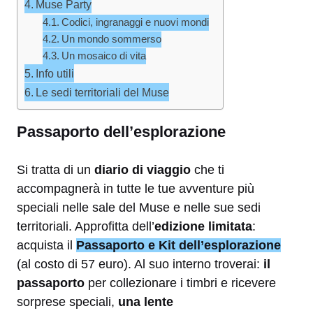
Muse Party
Codici, ingranaggi e nuovi mondi
Un mondo sommerso
Un mosaico di vita
Info utili
Le sedi territoriali del Muse
Passaporto dell’esplorazione
Si tratta di un
diario di viaggio
che ti
accompagnerà in tutte le tue avventure più
speciali nelle sale del Muse e nelle sue sedi
territoriali. Approfitta dell’
edizione limitata
:
acquista il
Passaporto
e Kit dell’esplorazione
(al costo di 57 euro). Al suo interno troverai:
il
passaporto
per collezionare i timbri e ricevere
sorprese speciali,
una lente