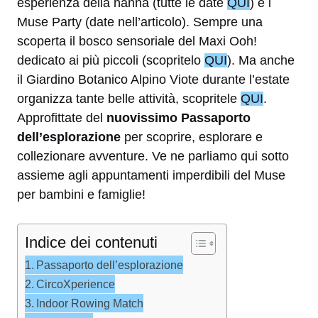
esperienza della nanna (tutte le date
QUI
) e i
Muse Party (date nell’articolo). Sempre una
scoperta il bosco sensoriale del Maxi Ooh!
dedicato ai più piccoli (scopritelo
QUI
). Ma anche
il Giardino Botanico Alpino Viote durante l’estate
organizza tante belle attività, scopritele
QUI
.
Approfittate del
nuovissimo Passaporto
dell’esplorazione
per scoprire, esplorare e
collezionare avventure. Ve ne parliamo qui sotto
assieme agli appuntamenti imperdibili del Muse
per bambini e famiglie!
Indice dei contenuti
Passaporto dell’esplorazione
CircoXperience
Indoor Rowing Match