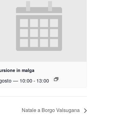
ursione in malga
gosto — 10:00
-
13:00
Natale a Borgo Valsugana