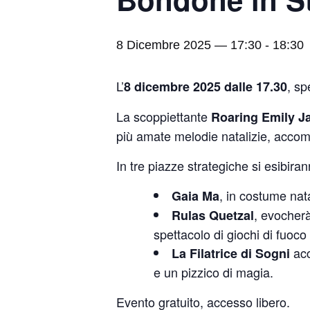
8 Dicembre 2025 — 17:30
-
18:30
L’
, sp
8 dicembre 2025 dalle 17.30
La scoppiettante
Roaring Emily J
più amate melodie natalizie, accomp
In tre piazze strategiche si esibirann
, in costume nata
Gaia Ma
, evocherà
Rulas Quetzal
spettacolo di giochi di fuoco
acc
La Filatrice di Sogni
e un pizzico di magia.
Evento gratuito, accesso libero.