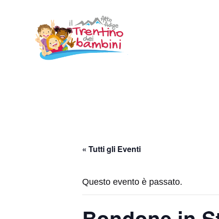
Vai
al
contenuto
« Tutti gli Eventi
Questo evento è passato.
Bondone in St