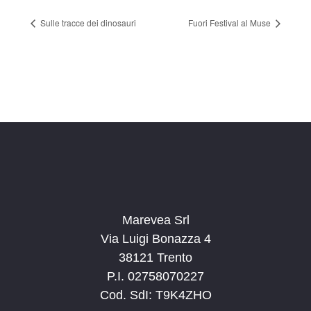
Sulle tracce dei dinosauri
Fuori Festival al Muse
Marevea Srl
Via Luigi Bonazza 4
38121 Trento
P.I. 02758070227
Cod. SdI: T9K4ZHO