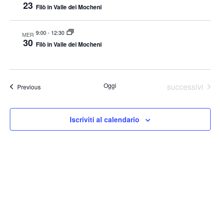
23
Filò in Valle dei Mocheni
v
i
9:00
-
12:30
MER
g
30
Filò in Valle dei Mocheni
a
z
i
Eventi
Oggi
successivi
Eventi
Previous
o
n
e
Iscriviti al calendario