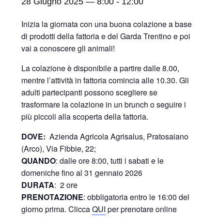
28 Giugno 2025 — 8:00
-
12:00
Inizia la giornata con una buona colazione a base
di prodotti della fattoria e del Garda Trentino e poi
vai a conoscere gli animali!
La colazione è disponibile a partire dalle 8.00,
mentre l’attività in fattoria comincia alle 10.30. Gli
adulti partecipanti possono scegliere se
trasformare la colazione in un brunch o seguire i
più piccoli alla scoperta della fattoria.
DOVE:
Azienda Agricola Agrisalus, Pratosaiano
(Arco), Via Fibbie, 22;
QUANDO
: dalle ore 8:00, tutti i sabati e le
domeniche fino al 31 gennaio 2026
DURATA
: 2 ore
PRENOTAZIONE
: obbligatoria entro le 16:00 del
giorno prima. Clicca
QUI
per prenotare online