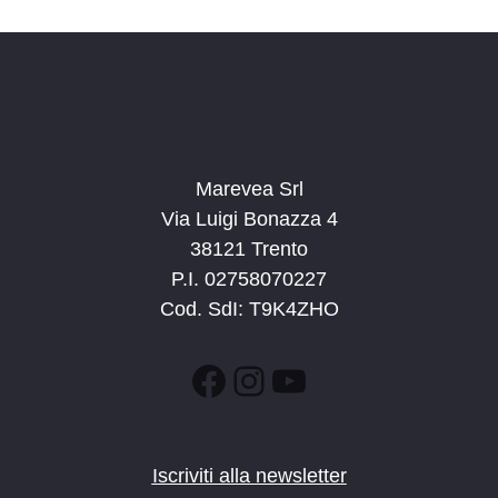
i
g
a
z
i
o
Marevea Srl
n
Via Luigi Bonazza 4
e
38121 Trento
P.I. 02758070227
Cod. SdI: T9K4ZHO
Facebook
Instagram
YouTube
Iscriviti alla newsletter