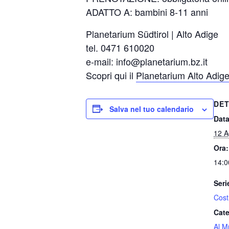
ADATTO A: bambini 8-11 anni
Planetarium Südtirol | Alto Adige
tel. 0471 610020
e-mail:
info@planetarium.bz.it
Scopri qui il
Planetarium Alto Adig
DET
Salva nel tuo calendario
Data
12 A
Ora:
14:0
Seri
Costr
Cate
Al M