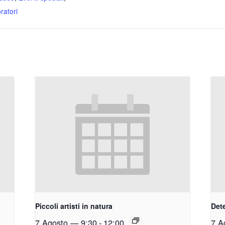
ratori
Piccoli artisti in natura
Dete
7 Agosto — 9:30
-
12:00
7 A