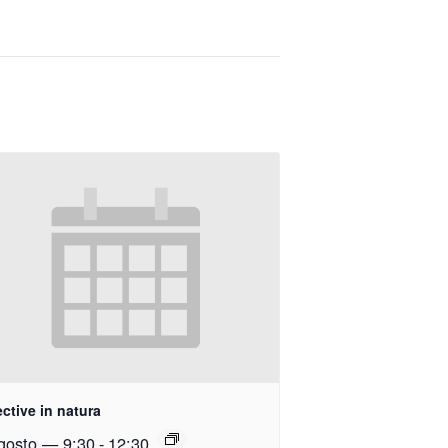
ctive in natura
gosto — 9:30
-
12:30