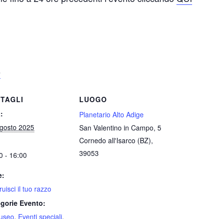
e
TAGLI
LUOGO
:
Planetario Alto Adige
gosto 2025
San Valentino in Campo, 5
Cornedo all'Isarco (BZ)
,
39053
0 - 16:00
e:
uisci il tuo razzo
gorie Evento:
useo
,
Eventi speciali
,