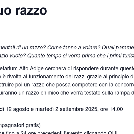
tuo razzo
amentali di un razzo? Come fanno a volare? Quali paramet
io vuoto? Quanto tempo ci vorrà prima che i primi turist
arium Alto Adige cercherà di rispondere durante questo
 è rivolta al funzionamento dei razzi grazie al principio d
ostruire poi un razzo che possa competere con la concor
uiranno un razzo chimico che verrà testato sulla rampa di
ì 12 agosto e martedì 2 settembre 2025, ore 14.00
agnatori gratis)
 fino a 24 ore precedenti l’evento cliccando
QUI