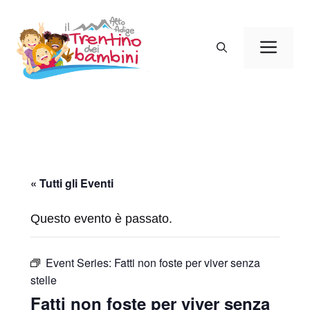
Vai
al
Men
contenuto
« Tutti gli Eventi
Questo evento è passato.
Event Series:
Fatti non foste per viver senza
stelle
Fatti non foste per viver senza