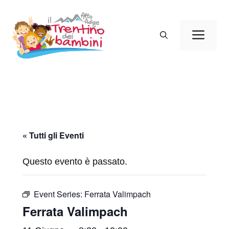
Vai
al
Men
contenuto
« Tutti gli Eventi
Questo evento è passato.
Event Series:
Ferrata Valimpach
Ferrata Valimpach