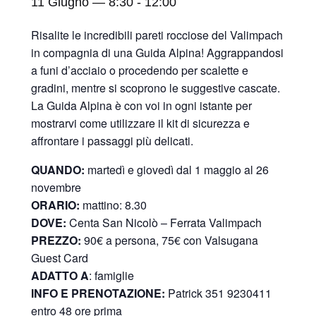
11 Giugno — 8:30
-
12:00
Risalite le incredibili pareti rocciose del Valimpach
in compagnia di una Guida Alpina! Aggrappandosi
a funi d’acciaio o procedendo per scalette e
gradini, mentre si scoprono le suggestive cascate.
La Guida Alpina è con voi in ogni istante per
mostrarvi come utilizzare il kit di sicurezza e
affrontare i passaggi più delicati.
QUANDO:
martedì e giovedì dal 1 maggio al 26
novembre
ORARIO:
mattino: 8.30
DOVE:
Centa San Nicolò –
Ferrata Valimpach
PREZZO:
90€ a persona, 75€ con Valsugana
Guest Card
ADATTO A
: famiglie
INFO E PRENOTAZIONE:
Patrick 351 9230411
entro 48 ore prima