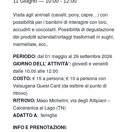
11 Giugno — 10:00
-
12:00
Visita agli animali (cavalli, pony, capre…) con
possibilità per i bambini di interagire con loro,
accudirli e coccolarli. Possibilità di degustazione
dei prodotti aziendali/ortaggi trasformati in sughi,
marmellate, ecc..
PERIODO:
dal 01 maggio al 29 settembre 2026
GIORNO DELL’ ATTIVITÀ’:
giovedì e venerdì
dalle 10.00 alle 12.00
COSTO:
€ 15 a persona; € 10 a persona con
Valsugana Guest Card (da esibire al punto di
ritrovo)
RITROVO:
Maso Michelini, via degli Altipiani –
Calceranica al Lago (TN)
ADATTO A
: famiglie
INFO E PRENOTAZIONI: