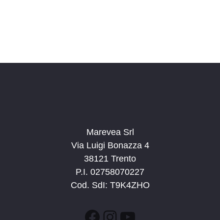
Marevea Srl
Via Luigi Bonazza 4
38121 Trento
P.I. 02758070227
Cod. SdI: T9K4ZHO
Facebook
Instagram
YouTube