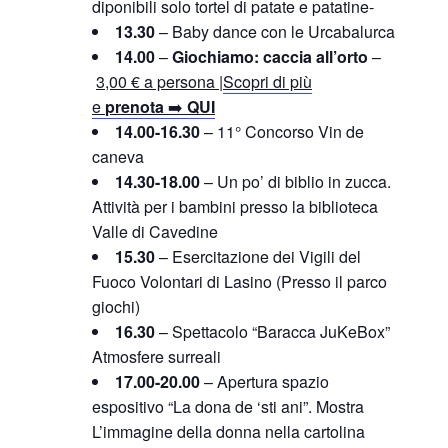
diponibili solo tortel di patate e patatine-
13.30
– Baby dance con le Urcabalurca
14.00
–
Giochiamo: caccia all’orto
–
3,00 € a persona |
Scopri di più
e
prenota
➡️
QUI
14.00-16.30
– 11° Concorso Vin de
caneva
14.30-18.00
– Un po’ di biblio in zucca.
Attività per i bambini presso la biblioteca
Valle di Cavedine
15.30
– Esercitazione dei Vigili del
Fuoco Volontari di Lasino (Presso il parco
giochi)
16.30
– Spettacolo “Baracca JuKeBox”
Atmosfere surreali
17.00-20.00
– Apertura spazio
espositivo “La dona de ‘sti ani”. Mostra
L’immagine della donna nella cartolina