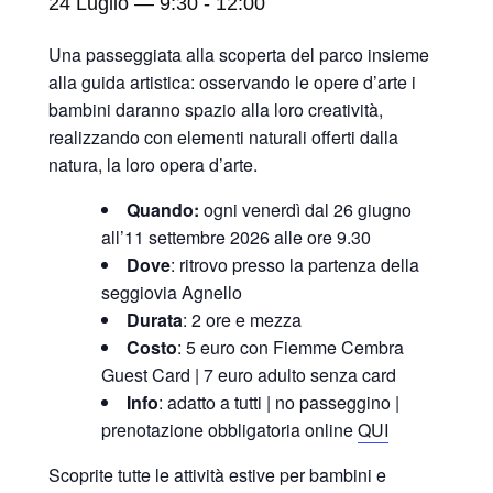
24 Luglio — 9:30
-
12:00
Una passeggiata alla scoperta del parco insieme
alla guida artistica: osservando le opere d’arte i
bambini daranno spazio alla loro creatività,
realizzando con elementi naturali offerti dalla
natura, la loro opera d’arte.
Quando:
ogni venerdì dal 26 giugno
all’11 settembre 2026 alle ore 9.30
Dove
: ritrovo presso la partenza della
seggiovia Agnello
Durata
: 2 ore e mezza
Costo
: 5 euro con Fiemme Cembra
Guest Card | 7 euro adulto senza card
Info
: adatto a tutti | no passeggino |
prenotazione obbligatoria online
QUI
Scoprite tutte le attività estive per bambini e