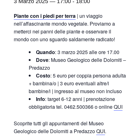
3 Marzo 2025 — 17:00
-
18:00
Piante con i piedi per terra
| un viaggio
nell’affascinante mondo vegetale. Proviamo a
metterci nei panni delle piante e osservare il
mondo con uno sguardo saldamente radicato!
Quando
: 3 marzo 2025 alle ore 17.00
Dove
: Museo Geologico delle Dolomiti –
Predazzo
Costo
: 5 euro per coppia persona adulta
+ bambina/o | 3 euro eventuali altre/i
bambine/i | ingresso al museo non incluso
Info
: target 6-12 anni | prenotazione
obbligatoria tel. 0462.500366 o online
QUI
Scoprite tutti gli appuntamenti del Museo
Geologico delle Dolomiti a Predazzo
QUI
.