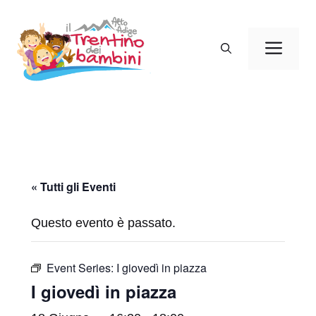
Vai
al
Men
contenuto
« Tutti gli Eventi
Questo evento è passato.
Event Series:
I giovedì in piazza
I giovedì in piazza