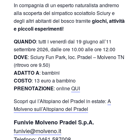
In compagnia di un esperto naturalista andremo
alla scoperta del simpatico scoiattolo Sciury e
degli altri abitanti del bosco tramite
giochi, attività
e piccoli esperimenti
!
QUANDO
: tutti i venerdì dal 19 giugno all’11
settembre 2026, dalle ore 10.00 alle ore 12.00
DOVE
: Sciury Fun Park, loc. Pradel – Molveno TN
(ritrovo ore 9.50)
ADATTO A
: bambini
COSTO
: 13 euro a bambino
PRENOTAZIONE
: online
QUI
Scopri qui l’Altopiano del Pradel in estate:
A
Molveno sull’Altopiano del Pradel
Funivie Molveno Pradel S.p.A.
funivie@molveno.it
Telefono: 0461 587008