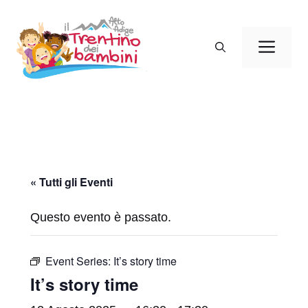
Vai
al
Men
contenuto
« Tutti gli Eventi
Questo evento è passato.
Event Series:
It’s story time
It’s story time