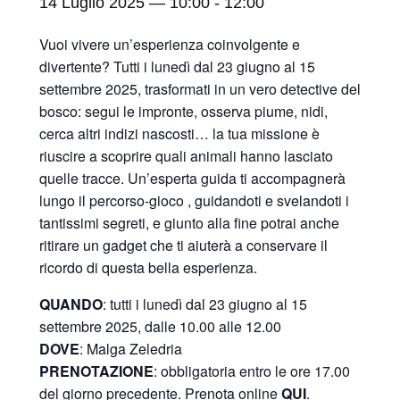
14 Luglio 2025 — 10:00
-
12:00
Vuoi vivere un’esperienza coinvolgente e
divertente? Tutti i lunedì dal 23 giugno al 15
settembre 2025, trasformati in un vero detective del
bosco: segui le impronte, osserva piume, nidi,
cerca altri indizi nascosti… la tua missione è
riuscire a scoprire quali animali hanno lasciato
quelle tracce. Un’esperta guida ti accompagnerà
lungo il percorso-gioco , guidandoti e svelandoti i
tantissimi segreti, e giunto alla fine potrai anche
ritirare un gadget che ti aiuterà a conservare il
ricordo di questa bella esperienza.
QUANDO
: tutti i lunedì dal 23 giugno al 15
settembre 2025, dalle 10.00 alle 12.00
DOVE
: Malga Zeledria
PRENOTAZIONE
: obbligatoria entro le ore 17.00
del giorno precedente. Prenota online
QUI
.